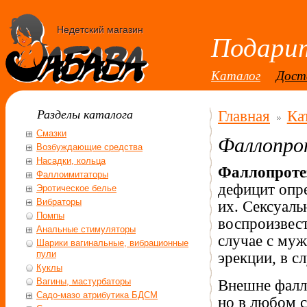
Недетский магазин
Подарит
Каталог
Дост
Разделы каталога
Главная
Ка
Смазки
Фаллопро
Возбуждающие средства
Насадки, кольца
Фаллопроте
Фаллоимитаторы
дефицит опр
Эротическое белье
Вибраторы
их. Сексуаль
Помпы
воспроизвес
Анальные стимуляторы
случае с муж
Шарики вагинальные, вибрационные
пули
эрекции, в с
Куклы
Вагины, мастурбаторы
Внешне фалл
Садо-мазо атрибутика БДСМ
но в любом с