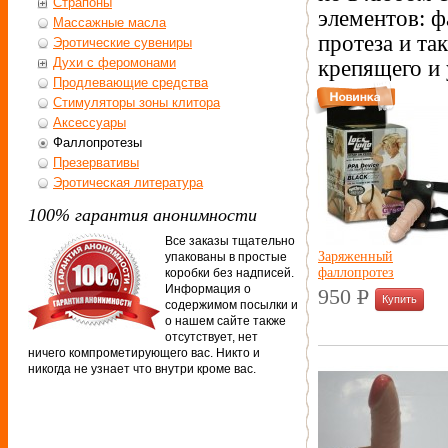
Страпоны
элементов: 
Массажные масла
протеза и т
Эротические сувениры
Духи с феромонами
крепящего и 
Продлевающие средства
Стимуляторы зоны клитора
Аксессуары
Фаллопротезы
Презервативы
Эротическая литература
100% гарантия анонимности
Все заказы тщательно
Заряженный
упакованы в простые
фаллопротез
коробки без надписей.
Информация о
950
P
содержимом посылки и
УБ.
о нашем сайте также
отсутствует, нет
ничего компрометирующего вас. Никто и
никогда не узнает что внутри кроме вас.