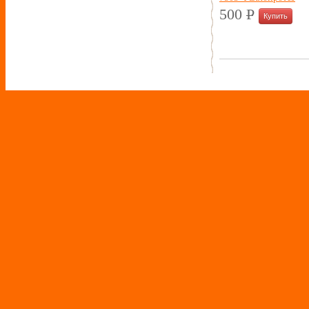
500
P
УБ.