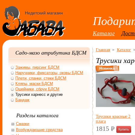
Недетский магазин
Подарит
Каталог
Дост
Главная
Каталог
Садо-мазо атрибутика БДСМ
Трусики хар
Зажимы, пирсинг БДСМ
Наручники, фиксаторы, оковы БДСМ
Плети, спанки, стеки БДСМ
Кляпы, маски БДСМ
Ошейники, сбруи БДСМ
Трусики харнесс и другие
Бандаж
Разделы каталога
Трусики красные 2
плага
Смазки
1815
P
Возбуждающие средства
УБ.