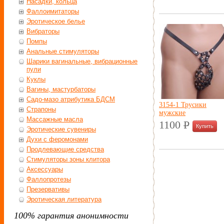
Насадки, кольца
Фаллоимитаторы
Эротическое белье
Вибраторы
Помпы
Анальные стимуляторы
Шарики вагинальные, вибрационные
пули
Куклы
Вагины, мастурбаторы
Садо-мазо атрибутика БДСМ
3154-1 Трусики
Страпоны
мужские
Массажные масла
1100
P
Эротические сувениры
УБ.
Духи с феромонами
Продлевающие средства
Стимуляторы зоны клитора
Аксессуары
Фаллопротезы
Презервативы
Эротическая литература
100% гарантия анонимности