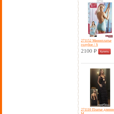
271152 Миниплатье
голубое / S
2100
P
УБ.
271110 Платье длинн
M