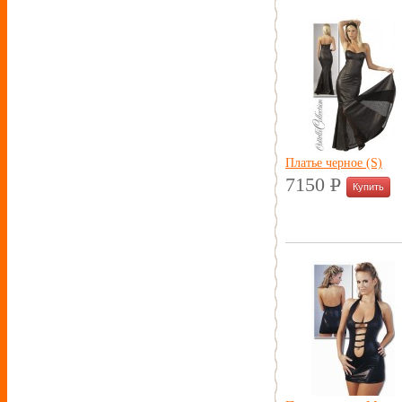
Платье черное (S)
7150
P
УБ.