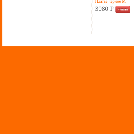
Платье черное M
3080
P
УБ.