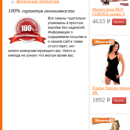
Эротическая литература
Миниплатье RED
100% гарантия анонимности
CORNER размер S
Все заказы тщательно
4633
P
упакованы в простые
УБ.
коробки без надписей.
Информация о
содержимом посылки и
о нашем сайте также
отсутствует, нет
ничего компрометирующего вас. Никто и
никогда не узнает что внутри кроме вас.
Платье Simone чёрно
ML
1892
P
УБ.