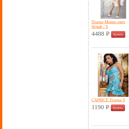
Платье Монро цвет
белый / S
4488
P
УБ.
CAPRICE Платье S
1190
P
УБ.