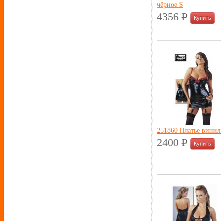
чёрное S
4356
P
УБ.
251860 Платье винил
2400
P
УБ.