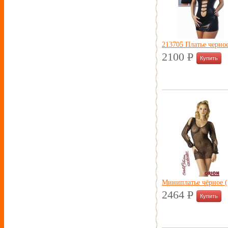
213705 Платье черно
2100
P
УБ.
Миниплатье чёрное (
2464
P
УБ.