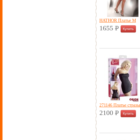
HATHOR Платье М
1655
P
УБ.
271146 Платье страз
2100
P
УБ.