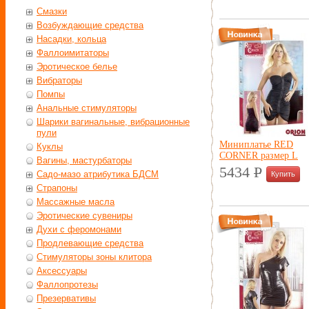
Смазки
Возбуждающие средства
Насадки, кольца
Фаллоимитаторы
Эротическое белье
Вибраторы
Помпы
Анальные стимуляторы
Шарики вагинальные, вибрационные
пули
Миниплатье RED
Куклы
CORNER размер L
Вагины, мастурбаторы
5434
P
Садо-мазо атрибутика БДСМ
УБ.
Страпоны
Массажные масла
Эротические сувениры
Духи с феромонами
Продлевающие средства
Стимуляторы зоны клитора
Аксессуары
Фаллопротезы
Презервативы