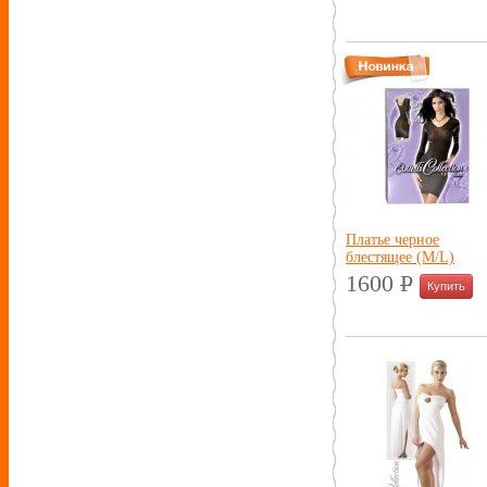
Платье черное
блестящее (M/L)
1600
P
УБ.