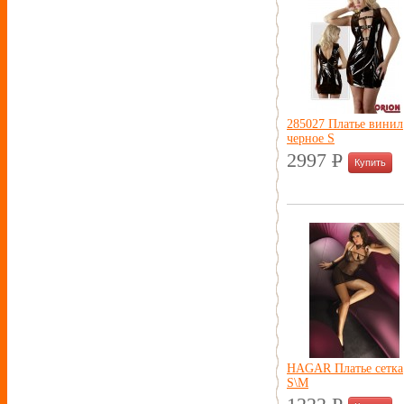
285027 Платье винил
черное S
2997
P
УБ.
HAGAR Платье сетка
S\M