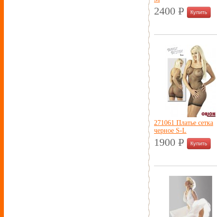
2400
P
УБ.
271061 Платье сетка
черное S-L
1900
P
УБ.