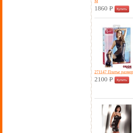
M
1860
P
УБ.
271147 Платье разме
2100
P
УБ.