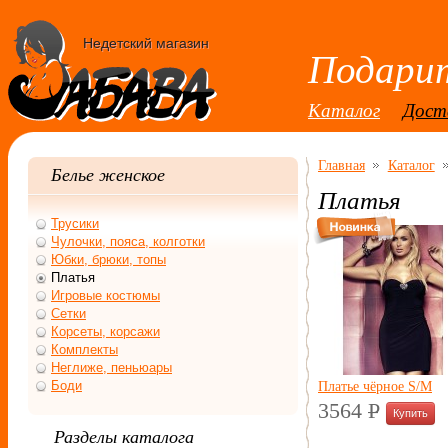
Недетский магазин
Подарит
Каталог
Дост
Главная
Каталог
Белье женское
Платья
Трусики
Чулочки, пояса, колготки
Юбки, брюки, топы
Платья
Игровые костюмы
Сетки
Корсеты, корсажи
Комплекты
Неглиже, пеньюары
Боди
Платье чёрное S/M
3564
P
УБ.
Разделы каталога