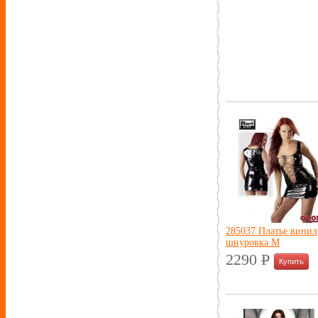
285037 Платье винил
шнуровка M
2290
P
УБ.