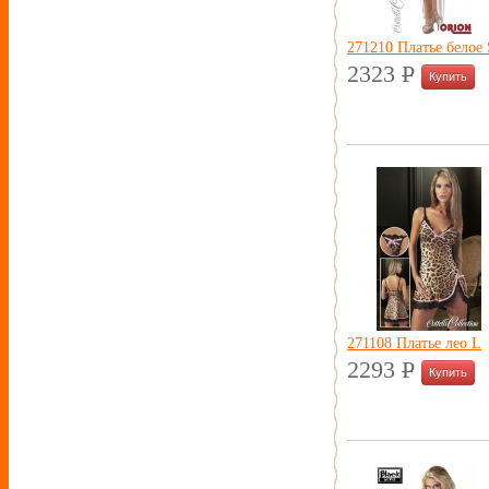
271210 Платье белое 
2323
P
УБ.
271108 Платье лео L
2293
P
УБ.