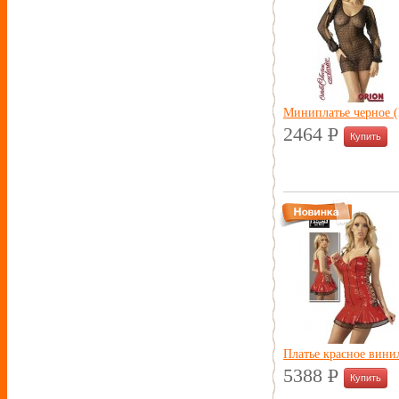
Миниплатье черное 
2464
P
УБ.
Платье красное вини
5388
P
УБ.