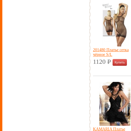
201480 Платье сетка
чёрное S/L
1120
P
УБ.
KAMARIA Платье