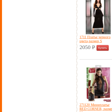
1711 Платье черного
цвета,размер S
2050
P
УБ.
271120 Миниплатье
RED CORNER, разме