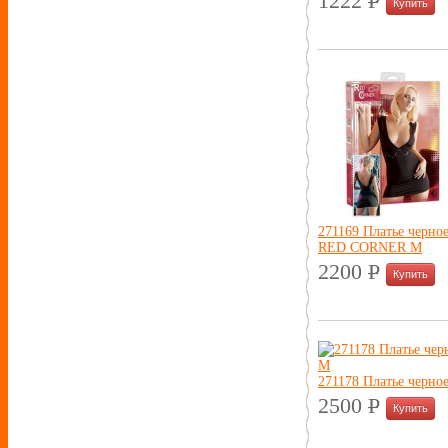
1222
P
УБ.
271169 Платье черно
RED CORNER M
2200
P
УБ.
271178 Платье черно
2500
P
УБ.