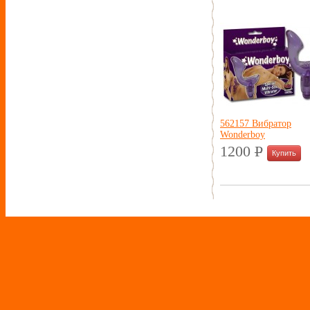
562157 Вибратор
Wonderboy
1200
P
УБ.