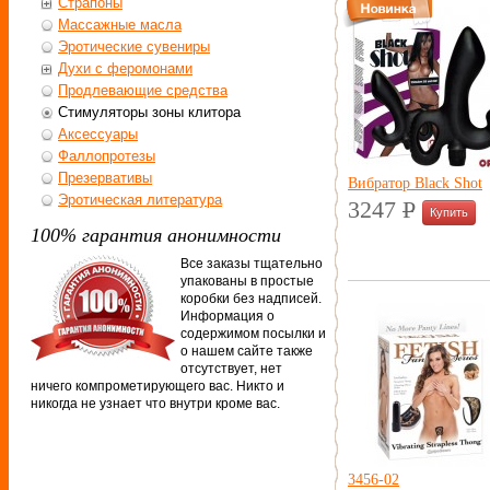
Страпоны
Массажные масла
Эротические сувениры
Духи с феромонами
Продлевающие средства
Стимуляторы зоны клитора
Аксессуары
Фаллопротезы
Презервативы
Вибратор Black Shot
Эротическая литература
3247
P
УБ.
100% гарантия анонимности
Все заказы тщательно
упакованы в простые
коробки без надписей.
Информация о
содержимом посылки и
о нашем сайте также
отсутствует, нет
ничего компрометирующего вас. Никто и
никогда не узнает что внутри кроме вас.
3456-02