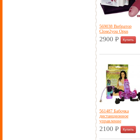
569038 Вибратор
Close2you Opus
2900
P
УБ.
561487 Бабочка
дистанционное
управление
2100
P
УБ.