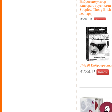
Вибростимулятор
клитора с трусиками
Strapless Thong Bitch
леопард
935
P
УБ.
574228 Вибротрусик
3234
P
УБ.