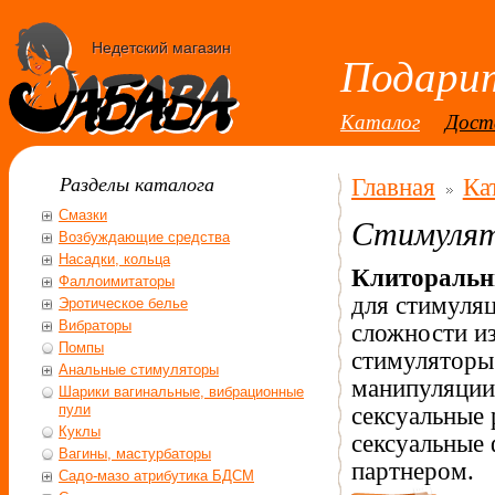
Недетский магазин
Подарит
Каталог
Дост
Разделы каталога
Главная
Ка
Смазки
Стимулят
Возбуждающие средства
Насадки, кольца
Клиторальн
Фаллоимитаторы
для стимуляц
Эротическое белье
Вибраторы
сложности из
Помпы
стимуляторы
Анальные стимуляторы
манипуляции
Шарики вагинальные, вибрационные
пули
сексуальные 
Куклы
сексуальные 
Вагины, мастурбаторы
партнером.
Садо-мазо атрибутика БДСМ