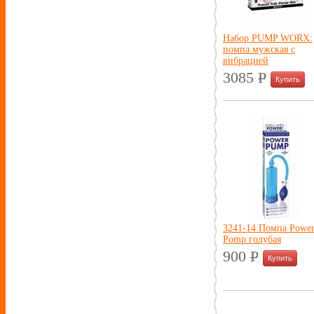
Набор PUMP WORX:
помпа мужская с
вибрацией
3085
P
УБ.
3241-14 Помпа Powe
Pomp голубая
900
P
УБ.