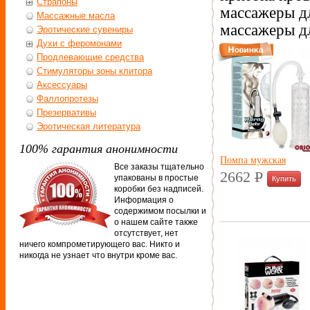
Страпоны
массажеры д
Массажные масла
массажеры д
Эротические сувениры
Духи с феромонами
Продлевающие средства
Стимуляторы зоны клитора
Аксессуары
Фаллопротезы
Презервативы
Эротическая литература
100% гарантия анонимности
Помпа мужская
Все заказы тщательно
2662
P
упакованы в простые
УБ.
коробки без надписей.
Информация о
содержимом посылки и
о нашем сайте также
отсутствует, нет
ничего компрометирующего вас. Никто и
никогда не узнает что внутри кроме вас.