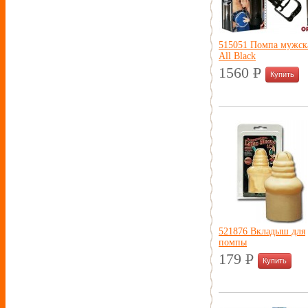
515051 Помпа мужск
All Black
1560
P
УБ.
521876 Вкладыш для
помпы
179
P
УБ.