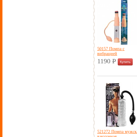
50157 Помпа с
вибрацией
1190
P
УБ.
521272 Помпа мужск
вакуумная