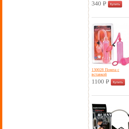
340
P
УБ.
130028 Помпа с
вставкой
1100
P
УБ.