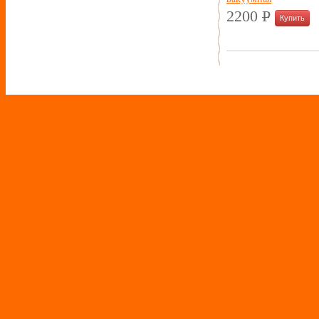
2200
P
УБ.