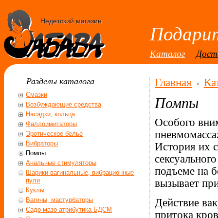
Недетский магазин
Подарит
Каталог
Дост
Разделы каталога
Главная
Ка
Смазки
Помпы
Возбуждающие средства
Насадки, кольца
Особого вни
Фаллоимитаторы
пневмомасса
Эротическое белье
Вибраторы
История их с
Помпы
сексуального
Анальные стимуляторы
подъеме на б
Шарики вагинальные, вибрационные
пули
вызывает пр
Куклы
Вагины, мастурбаторы
Действие ва
Садо-мазо атрибутика БДСМ
притока кров