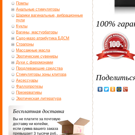
Помпы
Анальные стимуляторы
Шарики вагинальные, вибрационные
пули
100% гара
Куклы
Вагины, мастурбаторы
Садо-мазо атрибутика БДСМ
Страпоны
Массажные масла
Эротические сувениры
Духи с феромонами
Продлевающие средства
Стимуляторы зоны клитора
Поделитьс
Аксессуары
Фаллопротезы
Презервативы
Эротическая литература
Бесплатная доставка
Вы не платите за почтовую
доставку ни копейки,
если сумма вашего заказа
превышает 3 тысячи руб.,