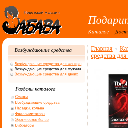
Недетский магазин
Подарит
Каталог
Дост
Главная
Ка
Возбуждающие средства
средства дл
Возбуждающие средства для женщин
Возбуждающие средства для мужчин
Возбуждающие средства для двоих
Разделы каталога
Смазки
Возбуждающие средства
Насадки, кольца
Фаллоимитаторы
Эротическое белье
Вибраторы