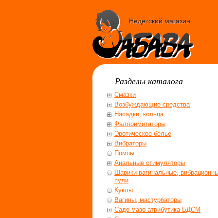
Недетский магазин
Разделы каталога
Смазки
Возбуждающие средства
Насадки, кольца
Фаллоимитаторы
Эротическое белье
Вибраторы
Помпы
Анальные стимуляторы
Шарики вагинальные, вибрационн
пули
Куклы
Вагины, мастурбаторы
Садо-мазо атрибутика БДСМ