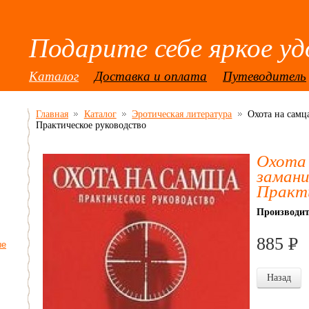
Подарите себе яркое уд
Каталог
Доставка и оплата
Путеводитель
Главная
Каталог
Эротическая литература
Охота на самц
Практическое руководство
Охота 
замани
Практи
Производит
885
P
ые
УБ
Назад