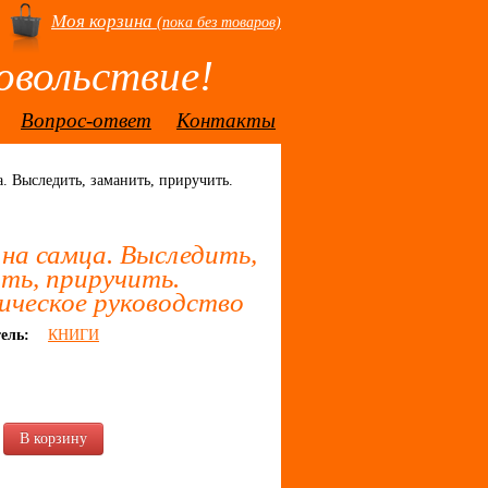
Моя корзина
(пока без товаров)
овольствие!
Вопрос-ответ
Контакты
а. Выследить, заманить, приручить.
на самца. Выследить,
ть, приручить.
ческое руководство
ель:
КНИГИ
.
В корзину