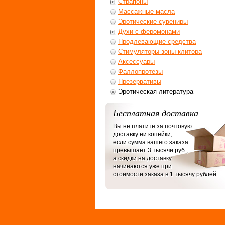
Страпоны
Массажные масла
Эротические сувениры
Духи с феромонами
Продлевающие средства
Стимуляторы зоны клитора
Аксессуары
Фаллопротезы
Презервативы
Эротическая литература
Бесплатная доставка
Вы не платите за почтовую
доставку ни копейки,
если сумма вашего заказа
превышает 3 тысячи руб.,
а скидки на доставку
начинаются уже при
стоимости заказа в 1 тысячу рублей.