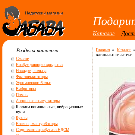
Недетский магазин
Подарит
Каталог
Дост
Разделы каталога
Главная
Каталог
вагинальные латекс
Смазки
Возбуждающие средства
Насадки, кольца
Фаллоимитаторы
Эротическое белье
Вибраторы
Помпы
Анальные стимуляторы
Шарики вагинальные, вибрационные
пули
Куклы
Вагины, мастурбаторы
Садо-мазо атрибутика БДСМ