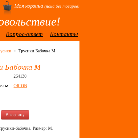
Моя корзина
(пока без товаров)
овольствие!
Вопрос-ответ
Контакты
русики
Трусики Бабочка M
и Бабочка M
264130
ель:
ORION
.
В корзину
русики-бабочка. Размер: М.