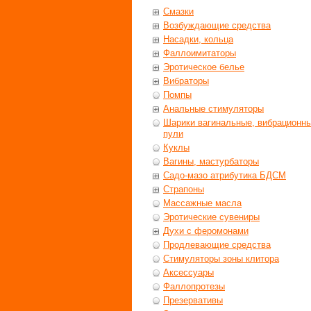
Смазки
Возбуждающие средства
Насадки, кольца
Фаллоимитаторы
Эротическое белье
Вибраторы
Помпы
Анальные стимуляторы
Шарики вагинальные, вибрационн
пули
Куклы
Вагины, мастурбаторы
Садо-мазо атрибутика БДСМ
Страпоны
Массажные масла
Эротические сувениры
Духи с феромонами
Продлевающие средства
Стимуляторы зоны клитора
Аксессуары
Фаллопротезы
Презервативы