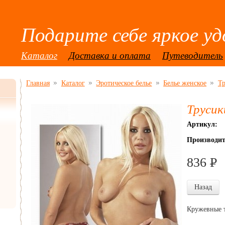
Подарите себе яркое уд
Каталог
Доставка и оплата
Путеводитель
Главная
Каталог
Эротическое белье
Белье женское
Т
Трусик
Артикул:
Производит
836
P
УБ
Назад
Кружевные т