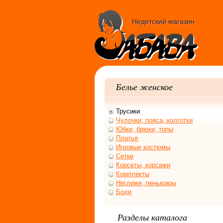
Недетский магазин
Белье женское
Трусики
Чулочки, пояса, колготки
Юбки, брюки, топы
Платья
Игровые костюмы
Сетки
Корсеты, корсажи
Комплекты
Неглиже, пеньюары
Боди
Разделы каталога