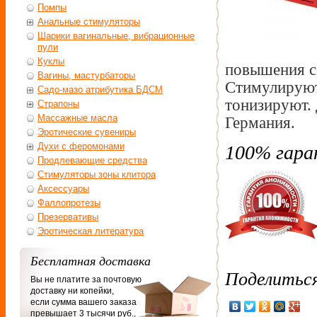
Помпы
Анальные стимуляторы
Шарики вагинальные, вибрационные
пули
Куклы
повышения с
Вагины, мастурбаторы
Стимулируют
Садо-мазо атрибутика БДСМ
тонизируют.
Страпоны
Массажные масла
Германия.
Эротические сувениры
Духи с феромонами
100% гара
Продлевающие средства
Стимуляторы зоны клитора
Аксессуары
Фаллопротезы
Презервативы
Эротическая литература
Бесплатная доставка
Поделитьс
Вы не платите за почтовую
доставку ни копейки,
если сумма вашего заказа
превышает 3 тысячи руб.,