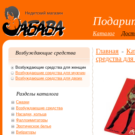
Недетский магазин
Подарит
Каталог
Дост
Главная
Ка
Возбуждающие средства
средства дл
Возбуждающие средства для женщин
Возбуждающие средства для мужчин
Возбуждающие средства для двоих
Разделы каталога
Смазки
Возбуждающие средства
Насадки, кольца
Фаллоимитаторы
Эротическое белье
Вибраторы