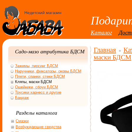
Недетский магазин
Подарит
Каталог
Дост
Главная
Ка
Садо-мазо атрибутика БДСМ
маски БДСМ
Зажимы, пирсинг БДСМ
Наручники, фиксаторы, оковы БДСМ
Плети, спанки, стеки БДСМ
Кляпы, маски БДСМ
Ошейники, сбруи БДСМ
Трусики харнесс и другие
Бандаж
Разделы каталога
Смазки
Возбуждающие средства