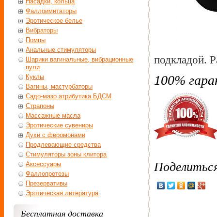
Насадки, кольца
Фаллоимитаторы
Эротическое белье
Вибраторы
Помпы
Анальные стимуляторы
подкладой. 
Шарики вагинальные, вибрационные
пули
100% гара
Куклы
Вагины, мастурбаторы
Садо-мазо атрибутика БДСМ
Страпоны
Массажные масла
Эротические сувениры
Духи с феромонами
Продлевающие средства
Стимуляторы зоны клитора
Поделитьс
Аксессуары
Фаллопротезы
Презервативы
Эротическая литература
Бесплатная доставка