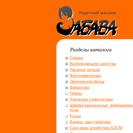
Недетский магазин
Разделы каталога
Смазки
Возбуждающие средства
Насадки, кольца
Фаллоимитаторы
Эротическое белье
Вибраторы
Помпы
Анальные стимуляторы
Шарики вагинальные, вибрационн
пули
Куклы
Вагины, мастурбаторы
Садо-мазо атрибутика БДСМ