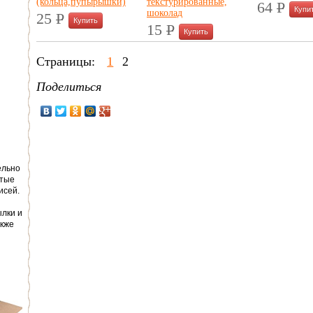
(кольца,пупырышки)
текстурированные,
64
P
шоколад
УБ.
25
P
УБ.
15
P
УБ.
Страницы:
1
2
Поделиться
ельно
стые
исей.
лки и
акже