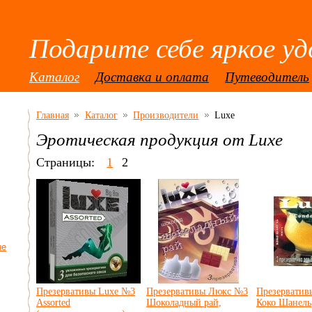
Подарите себе яркое уд
Каталог
Доставка и оплата
Путеводитель
Главная
Каталог
Производители
Luxe
Эротическая продукция от
Luxe
Страницы:
1
2
ые
Презервативы Luxe №3
Презервативы Люкс №3
Презерватив
Assorted
Шоколадный рай,
Коко Шанель