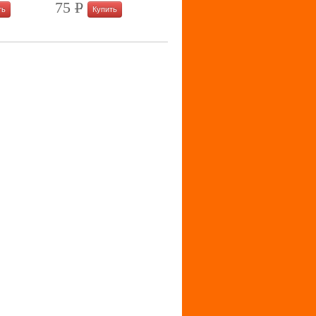
75
P
УБ.