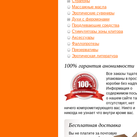
Страпоны
Массажные масла
Эротические сувениры
Духи с феромонами
Продлевающие средства
Стимуляторы зоны клитора
Аксессуары
Фаллопротезы
Презервативы
Эротическая литература
100% гарантия анонимности
Все заказы тщат
упакованы в про
коробки без надп
Информация о
содержимом посы
о нашем сайте т
отсутствует, нет
ничего компрометирующего вас. Никто и
никогда не узнает что внутри кроме вас.
Бесплатная доставка
Вы не платите за почтовую