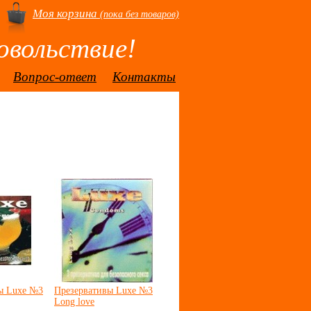
Моя корзина
(пока без товаров)
овольствие!
Вопрос-ответ
Контакты
ы Luxe №3
Презервативы Luxe №3
Long love