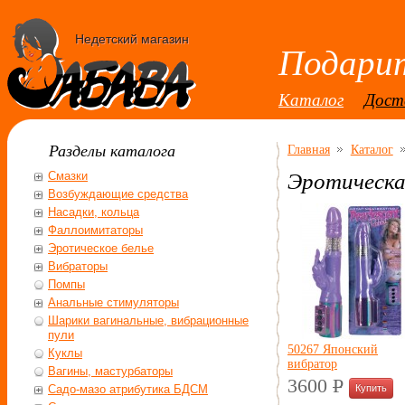
Недетский магазин
Подарит
Каталог
Дост
Разделы каталога
Главная
Каталог
Смазки
Эротическа
Возбуждающие средства
Насадки, кольца
Фаллоимитаторы
Эротическое белье
Вибраторы
Помпы
Анальные стимуляторы
Шарики вагинальные, вибрационные
пули
50267 Японский
Куклы
вибратор
Вагины, мастурбаторы
3600
P
Садо-мазо атрибутика БДСМ
УБ.