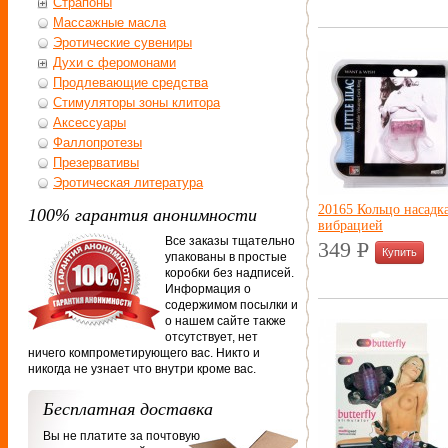
Страпоны
Массажные масла
Эротические сувениры
Духи с феромонами
Продлевающие средства
Стимуляторы зоны клитора
Аксессуары
Фаллопротезы
Презервативы
Эротическая литература
20165 Кольцо насадка
100% гарантия анонимности
вибрацией
Все заказы тщательно
349
P
упакованы в простые
УБ.
коробки без надписей.
Информация о
содержимом посылки и
о нашем сайте также
отсутствует, нет
ничего компрометирующего вас. Никто и
никогда не узнает что внутри кроме вас.
Бесплатная доставка
Вы не платите за почтовую