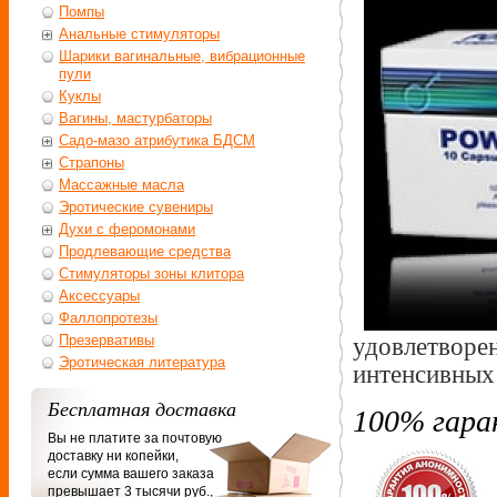
Помпы
Анальные стимуляторы
Шарики вагинальные, вибрационные
пули
Куклы
Вагины, мастурбаторы
Садо-мазо атрибутика БДСМ
Страпоны
Массажные масла
Эротические сувениры
Духи с феромонами
Продлевающие средства
Стимуляторы зоны клитора
Аксессуары
Фаллопротезы
Презервативы
удовлетворе
Эротическая литература
интенсивных
Бесплатная доставка
100% гара
Вы не платите за почтовую
доставку ни копейки,
если сумма вашего заказа
превышает 3 тысячи руб.,