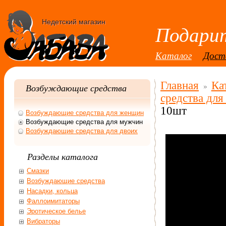
Недетский магазин
Подарит
Каталог
Дост
Главная
Ка
Возбуждающие средства
средства дл
10шт
Возбуждающие средства для женщин
Возбуждающие средства для мужчин
Возбуждающие средства для двоих
Разделы каталога
Смазки
Возбуждающие средства
Насадки, кольца
Фаллоимитаторы
Эротическое белье
Вибраторы