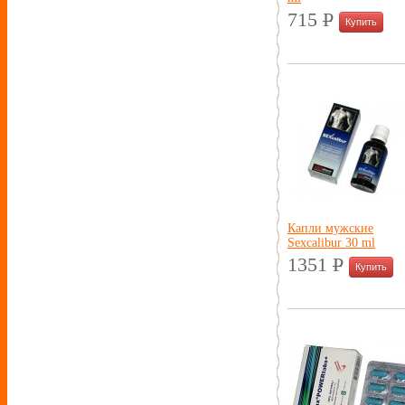
715
P
УБ.
Капли мужские
Sexcalibur 30 ml
1351
P
УБ.