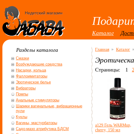
Недетский магазин
Подарит
Каталог
Дост
Разделы каталога
Главная
Каталог
Смазки
Эротическа
Возбуждающие средства
Страницы:
1
Насадки, кольца
Фаллоимитаторы
Эротическое белье
Вибраторы
Помпы
Анальные стимуляторы
Шарики вагинальные, вибрационные
пули
Куклы
Вагины, мастурбаторы
а129 Гель WARMup,
Садо-мазо атрибутика БДСМ
cherry, 150 мл