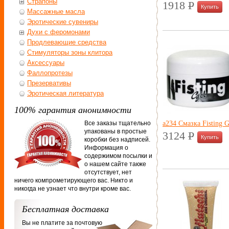
Страпоны
1918
P
УБ.
Массажные масла
Эротические сувениры
Духи с феромонами
Продлевающие средства
Стимуляторы зоны клитора
Аксессуары
Фаллопротезы
Презервативы
Эротическая литература
100% гарантия анонимности
а234 Смазка Fisting G
Все заказы тщательно
упакованы в простые
3124
P
коробки без надписей.
УБ.
Информация о
содержимом посылки и
о нашем сайте также
отсутствует, нет
ничего компрометирующего вас. Никто и
никогда не узнает что внутри кроме вас.
Бесплатная доставка
Вы не платите за почтовую