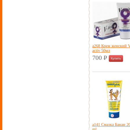
а268 Крем женский 
activ 50мл
700
P
УБ.
а141 Смазка Банан 2
ml