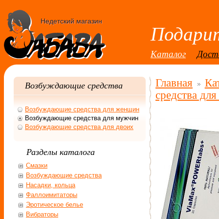
Недетский магазин
Подарит
Каталог
Дост
Главная
Ка
Возбуждающие средства
средства дл
Возбуждающие средства для женщин
Возбуждающие средства для мужчин
Возбуждающие средства для двоих
Разделы каталога
Смазки
Возбуждающие средства
Насадки, кольца
Фаллоимитаторы
Эротическое белье
Вибраторы