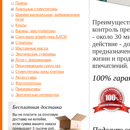
Помпы
Анальные стимуляторы
Шарики вагинальные, вибрационные
пули
Преимуществ
Куклы
контроль пр
Вагины, мастурбаторы
- около 30 м
Садо-мазо атрибутика БДСМ
действие - д
Страпоны
Массажные масла
предназначе
Эротические сувениры
жизни и про
Духи с феромонами
впечатлений.
Продлевающие средства
Стимуляторы зоны клитора
100% гара
Аксессуары
Фаллопротезы
Презервативы
Эротическая литература
Бесплатная доставка
Вы не платите за почтовую
доставку ни копейки,
если сумма вашего заказа
Поделитьс
превышает 3 тысячи руб.,