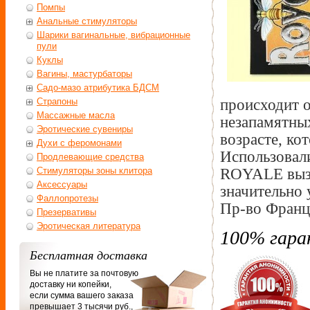
Помпы
Анальные стимуляторы
Шарики вагинальные, вибрационные
пули
Куклы
Вагины, мастурбаторы
Садо-мазо атрибутика БДСМ
происходит о
Страпоны
Массажные масла
незапамятны
Эротические сувениры
возрасте, ко
Духи с феромонами
Использовал
Продлевающие средства
ROYALE вызы
Стимуляторы зоны клитора
Аксессуары
значительно 
Фаллопротезы
Пр-во Франц
Презервативы
Эротическая литература
100% гара
Бесплатная доставка
Вы не платите за почтовую
доставку ни копейки,
если сумма вашего заказа
превышает 3 тысячи руб.,