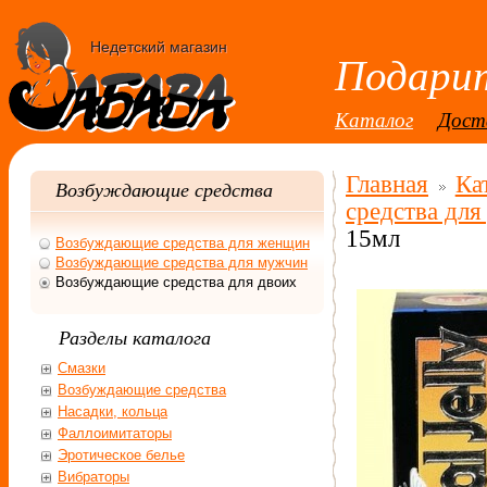
Недетский магазин
Подарит
Каталог
Дост
Главная
Ка
Возбуждающие средства
средства для
15мл
Возбуждающие средства для женщин
Возбуждающие средства для мужчин
Возбуждающие средства для двоих
Разделы каталога
Смазки
Возбуждающие средства
Насадки, кольца
Фаллоимитаторы
Эротическое белье
Вибраторы